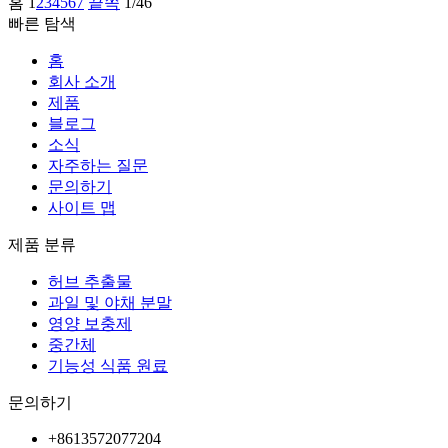
홈
1
2
3
4
5
6
7
끝쪽
1/46
빠른 탐색
홈
회사 소개
제품
블로그
소식
자주하는 질문
문의하기
사이트 맵
제품 분류
허브 추출물
과일 및 야채 분말
영양 보충제
중간체
기능성 식품 원료
문의하기
+8613572077204