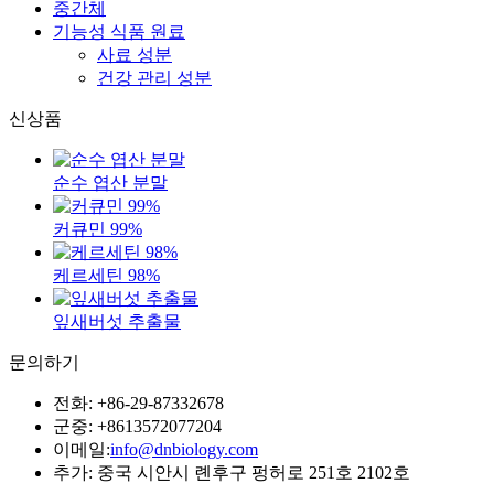
중간체
기능성 식품 원료
사료 성분
건강 관리 성분
신상품
순수 엽산 분말
커큐민 99%
케르세틴 98%
잎새버섯 추출물
문의하기
전화: +86-29-87332678
군중: +8613572077204
이메일:
info@dnbiology.com
추가: 중국 시안시 롄후구 펑허로 251호 2102호