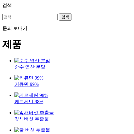
검색
검색
문의 보내기
제품
순수 엽산 분말
커큐민 99%
케르세틴 98%
잎새버섯 추출물