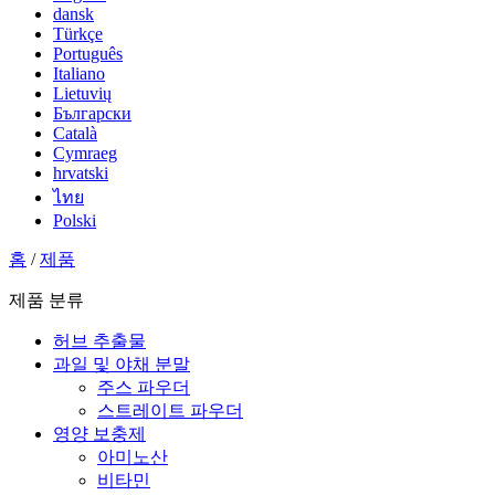
dansk
Türkçe
Português
Italiano
Lietuvių
Български
Català
Cymraeg
hrvatski
ไทย
Polski
홈
/
제품
제품 분류
허브 추출물
과일 및 야채 분말
주스 파우더
스트레이트 파우더
영양 보충제
아미노산
비타민