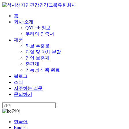
홈
회사 소개
QYherb 정보
우리의 인증서
제품
허브 추출물
과일 및 야채 분말
영양 보충제
중간체
기능성 식품 원료
블로그
소식
자주하는 질문
문의하기
언어
한국어
English